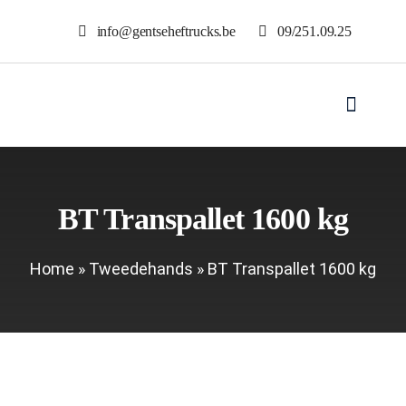
Skip
info@gentseheftrucks.be
09/251.09.25
to
content
Toggle
Navigat
Ho
BT Transpallet 1600 kg
Ver
Home
»
Tweedehands
»
BT Transpallet 1600 kg
Ver
Tweed
Toebe