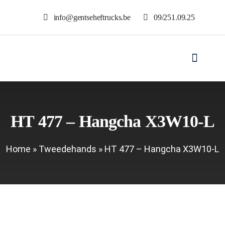
Skip
info@gentseheftrucks.be
09/251.09.25
to
content
Toggle
Navigat
Ho
HT 477 – Hangcha X3W10-L
Ver
Home
»
Tweedehands
»
HT 477 – Hangcha X3W10-L
Ver
Tweed
Toebe